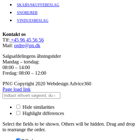
SKABS/SKUFFEBESLAG
SNORE/REB
VINDUESBESLAG
Kontakt os
Tlf:
+45 96 45 56 56
Mail:
ordre@pn.dk
Salgsafdelingens åbningstider
Mandag – torsdag:
08:00 – 14:00
Fredag: 08:00 – 12:00
PN© Copyright 2020 Webdesign Advice360
Page load link
Hide similarities
Highlight differences
Select the fields to be shown. Others will be hidden. Drag and drop
to rearrange the order.