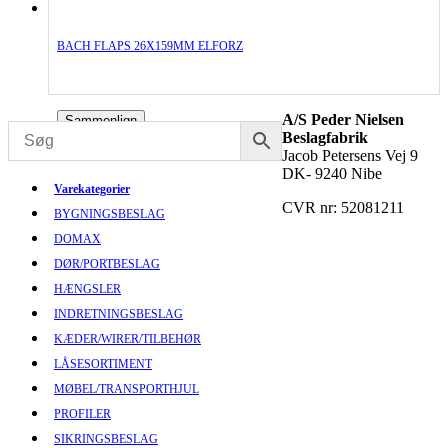
BACH FLAPS 26X159MM ELFORZ
A/S Peder Nielsen
Sammenlign
Beslagfabrik
Jacob Petersens Vej 9
DK- 9240 Nibe
Varekategorier
CVR nr: 52081211
BYGNINGSBESLAG
DOMAX
DØR/PORTBESLAG
HÆNGSLER
INDRETNINGSBESLAG
KÆDER/WIRER/TILBEHØR
LÅSESORTIMENT
MØBEL/TRANSPORTHJUL
PROFILER
SIKRINGSBESLAG