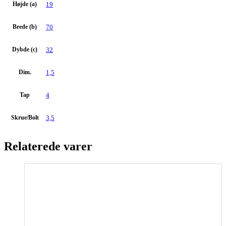
Højde (a)
19
Brede (b)
70
Dybde (c)
32
Dim.
1,5
Tap
4
Skrue/Bolt
3,5
Relaterede varer