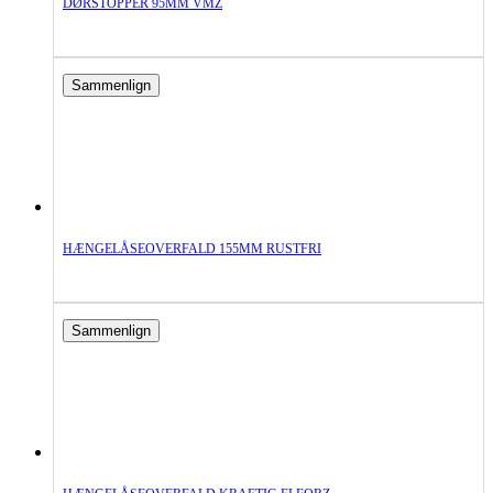
DØRSTOPPER 95MM VMZ
Sammenlign
HÆNGELÅSEOVERFALD 155MM RUSTFRI
Sammenlign