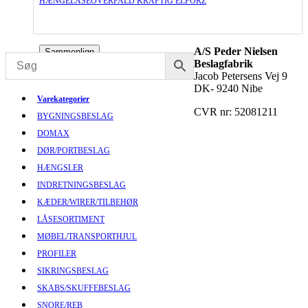
HÆNGELÅSEOVERFALD KRAFTIG ELFORZ
A/S Peder Nielsen
Sammenlign
Beslagfabrik
Jacob Petersens Vej 9
DK- 9240 Nibe
Varekategorier
CVR nr: 52081211
BYGNINGSBESLAG
DOMAX
DØR/PORTBESLAG
HÆNGSLER
INDRETNINGSBESLAG
KÆDER/WIRER/TILBEHØR
LÅSESORTIMENT
MØBEL/TRANSPORTHJUL
PROFILER
SIKRINGSBESLAG
SKABS/SKUFFEBESLAG
SNORE/REB