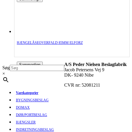
HÆNGELÅSEOVERFALD 85MM ELFORZ
A/S Peder Nielsen Beslagfabrik
Sammenlign
Søg
Jacob Petersens Vej 9
×
DK- 9240 Nibe
CVR nr: 52081211
Varekategorier
BYGNINGSBESLAG
DOMAX
DØR/PORTBESLAG
HÆNGSLER
INDRETNINGSBESLAG