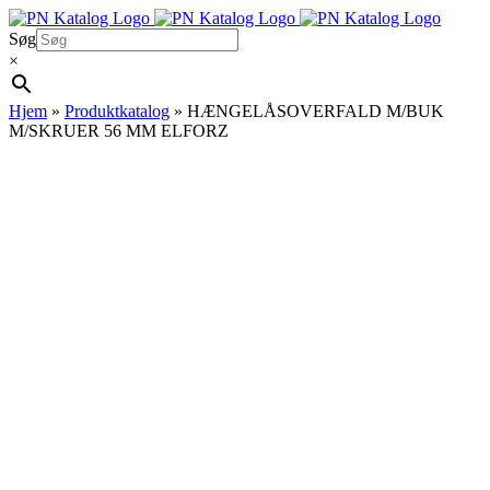
Skip
to
Søg
content
×
Hjem
»
Produktkatalog
»
HÆNGELÅSOVERFALD M/BUK
M/SKRUER 56 MM ELFORZ