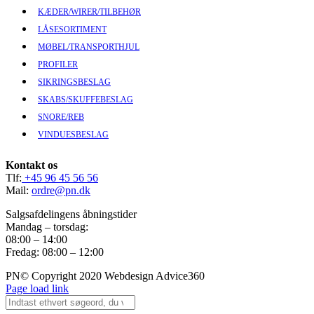
KÆDER/WIRER/TILBEHØR
LÅSESORTIMENT
MØBEL/TRANSPORTHJUL
PROFILER
SIKRINGSBESLAG
SKABS/SKUFFEBESLAG
SNORE/REB
VINDUESBESLAG
Kontakt os
Tlf:
+45 96 45 56 56
Mail:
ordre@pn.dk
Salgsafdelingens åbningstider
Mandag – torsdag:
08:00 – 14:00
Fredag: 08:00 – 12:00
PN© Copyright 2020 Webdesign Advice360
Page load link