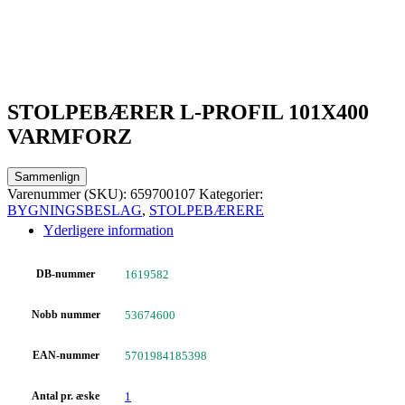
STOLPEBÆRER L-PROFIL 101X400
VARMFORZ
Sammenlign
Varenummer (SKU):
659700107
Kategorier:
BYGNINGSBESLAG
,
STOLPEBÆRERE
Yderligere information
DB-nummer
1619582
Nobb nummer
53674600
EAN-nummer
5701984185398
Antal pr. æske
1