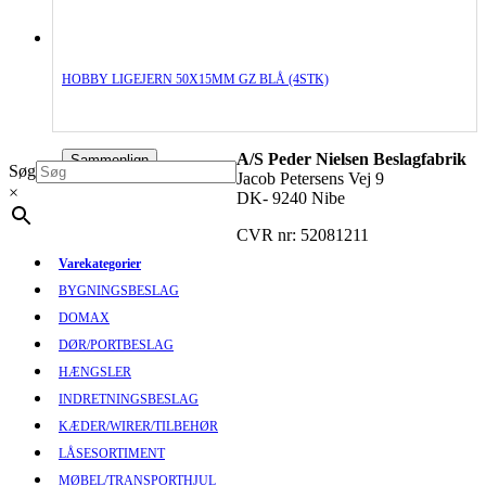
HOBBY LIGEJERN 50X15MM GZ BLÅ (4STK)
A/S Peder Nielsen Beslagfabrik
Sammenlign
Søg
Jacob Petersens Vej 9
×
DK- 9240 Nibe
CVR nr: 52081211
Varekategorier
BYGNINGSBESLAG
DOMAX
DØR/PORTBESLAG
HÆNGSLER
INDRETNINGSBESLAG
KÆDER/WIRER/TILBEHØR
LÅSESORTIMENT
MØBEL/TRANSPORTHJUL