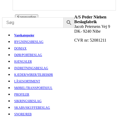
A/S Peder Nielsen
Sammenlign
Beslagfabrik
Jacob Petersens Vej 9
DK- 9240 Nibe
Varekategorier
CVR nr: 52081211
BYGNINGSBESLAG
DOMAX
DØR/PORTBESLAG
HÆNGSLER
INDRETNINGSBESLAG
KÆDER/WIRER/TILBEHØR
LÅSESORTIMENT
MØBEL/TRANSPORTHJUL
PROFILER
SIKRINGSBESLAG
SKABS/SKUFFEBESLAG
SNORE/REB