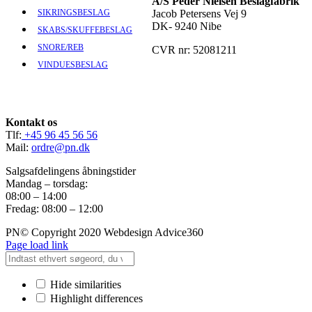
A/S Peder Nielsen Beslagfabrik
Jacob Petersens Vej 9
SIKRINGSBESLAG
DK- 9240 Nibe
SKABS/SKUFFEBESLAG
SNORE/REB
CVR nr: 52081211
VINDUESBESLAG
Kontakt os
Tlf:
+45 96 45 56 56
Mail:
ordre@pn.dk
Salgsafdelingens åbningstider
Mandag – torsdag:
08:00 – 14:00
Fredag: 08:00 – 12:00
PN© Copyright 2020 Webdesign Advice360
Page load link
Hide similarities
Highlight differences