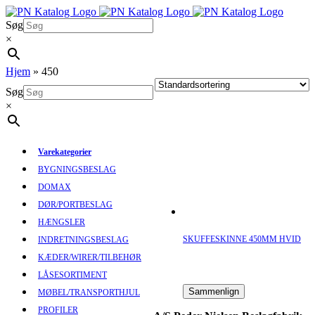
Skip
to
Søg
content
×
Hjem
»
450
Søg
×
Varekategorier
BYGNINGSBESLAG
DOMAX
DØR/PORTBESLAG
HÆNGSLER
SKUFFESKINNE 450MM HVID
INDRETNINGSBESLAG
KÆDER/WIRER/TILBEHØR
LÅSESORTIMENT
Sammenlign
MØBEL/TRANSPORTHJUL
PROFILER