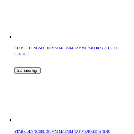
STABELHÆNGSEL 385MM M/13MM TAP VARMFORZ (2STK) U.
SKRUER
Sammenlign
STABELHÆNGSEL 385MM M/13MM TAP VEJRBESTANDIG,