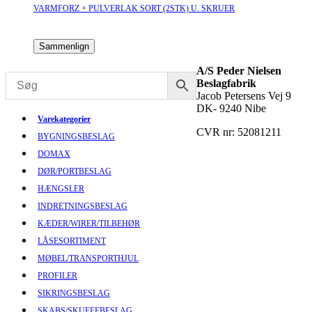
VARMFORZ + PULVERLAK SORT (2STK) U. SKRUER
Sammenlign
A/S Peder Nielsen
Beslagfabrik
Jacob Petersens Vej 9
DK- 9240 Nibe
Varekategorier
CVR nr: 52081211
BYGNINGSBESLAG
DOMAX
DØR/PORTBESLAG
HÆNGSLER
INDRETNINGSBESLAG
KÆDER/WIRER/TILBEHØR
LÅSESORTIMENT
MØBEL/TRANSPORTHJUL
PROFILER
SIKRINGSBESLAG
SKABS/SKUFFEBESLAG