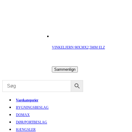
VINKELJERN 90X38X2,5MM ELZ
Sammenlign
Varekategorier
BYGNINGSBESLAG
DOMAX
DØR/PORTBESLAG
HÆNGSLER