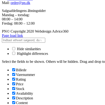
Mail:
ordre@pn.dk
Salgsafdelingens åbningstider
Mandag – torsdag:
08:00 – 14:00
Fredag: 08:00 – 12:00
PN© Copyright 2020 Webdesign Advice360
Page load link
Hide similarities
Highlight differences
Select the fields to be shown. Others will be hidden. Drag and drop to
Billede
Varenummer
Rating
Price
Stock
Availability
Description
Content