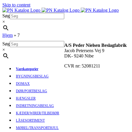
Skip to content
Søg
×
Hjem
»
7
Søg
A/S Peder Nielsen Beslagfabrik
×
Jacob Petersens Vej 9
DK- 9240 Nibe
CVR nr: 52081211
Varekategorier
BYGNINGSBESLAG
DOMAX
DØR/PORTBESLAG
HÆNGSLER
INDRETNINGSBESLAG
KÆDER/WIRER/TILBEHØR
LÅSESORTIMENT
MØBEL/TRANSPORTHJUL