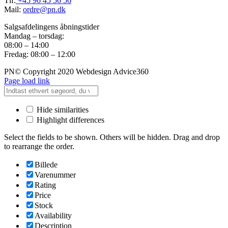
Tlf:
+45 96 45 56 56
Mail:
ordre@pn.dk
Salgsafdelingens åbningstider
Mandag – torsdag:
08:00 – 14:00
Fredag: 08:00 – 12:00
PN© Copyright 2020 Webdesign Advice360
Page load link
Hide similarities
Highlight differences
Select the fields to be shown. Others will be hidden. Drag and drop
to rearrange the order.
Billede
Varenummer
Rating
Price
Stock
Availability
Description