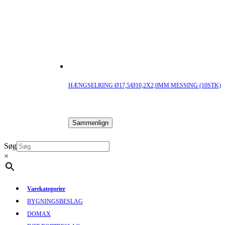
HÆNGSELRING Ø17,5/Ø10,2X2,0MM MESSING (10STK)
Sammenlign
Søg
×
Varekategorier
BYGNINGSBESLAG
DOMAX