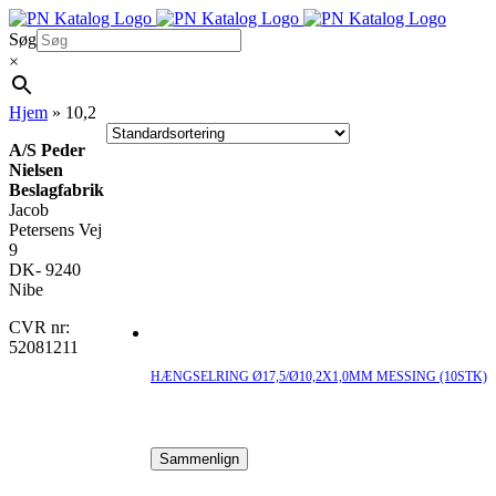
Skip
to
Søg
content
×
Hjem
»
10,2
A/S Peder
Nielsen
Beslagfabrik
Jacob
Petersens Vej
9
DK- 9240
Nibe
CVR nr:
52081211
HÆNGSELRING Ø17,5/Ø10,2X1,0MM MESSING (10STK)
Sammenlign