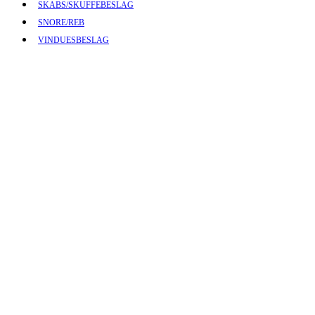
SKABS/SKUFFEBESLAG
SNORE/REB
VINDUESBESLAG