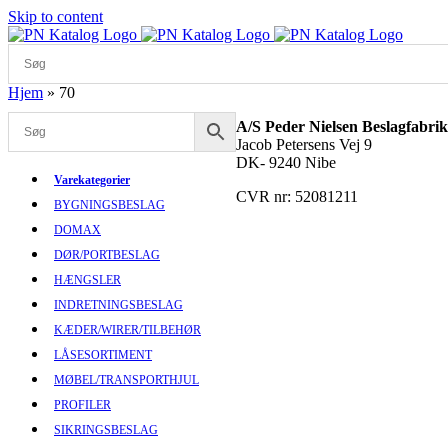
Skip to content
Hjem
»
70
A/S Peder Nielsen Beslagfabrik
Jacob Petersens Vej 9
DK- 9240 Nibe
Varekategorier
CVR nr: 52081211
BYGNINGSBESLAG
DOMAX
DØR/PORTBESLAG
HÆNGSLER
INDRETNINGSBESLAG
KÆDER/WIRER/TILBEHØR
LÅSESORTIMENT
MØBEL/TRANSPORTHJUL
PROFILER
SIKRINGSBESLAG