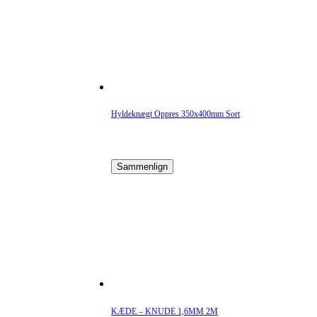
Hyldeknægt Oppres 350x400mm Sort
Sammenlign
KÆDE – KNUDE 1,6MM 2M